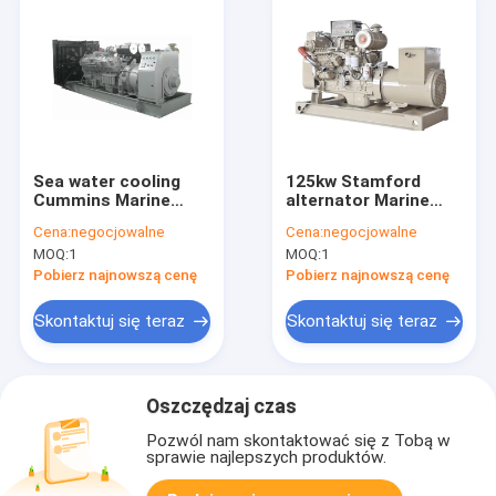
Sea water cooling
125kw Stamford
Cummins Marine
alternator Marine
Diesel Generator
Diesel Generator
Cena:
negocjowalne
Cena:
negocjowalne
rated 120kw electric
1800 r/min with Sea
MOQ:
1
MOQ:
1
power genset
water pump
Pobierz najnowszą cenę
Pobierz najnowszą cenę
Skontaktuj się teraz
Skontaktuj się teraz
Oszczędzaj czas
Pozwól nam skontaktować się z Tobą w
sprawie najlepszych produktów.