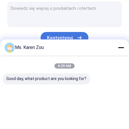
Diesel Power Generator
FPT Diesel Generator
Generatory wysokoprężne Cummins
Kontyntynuj
Perkins Diesel Generator
Ms. Karen Zou
Generator Baudouina
Nasze Kategorie
6:29 AM
Deutz Generator
Good day, what product are you looking for?
Mobile Light Tower
Bezszczotkowe alternatory
Wysokowydajne silniki Diesla
Zestaw generatora
Silent Generator Set
Małe przenośn
Generator zasilany gazem ziemnym
diesla
generatory