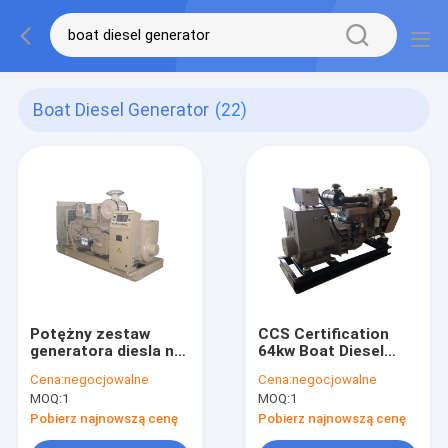
Boat Diesel Generator
(22)
Potężny zestaw
CCS Certification
generatora diesla na
64kw Boat Diesel
statki o mocy od 30k
Generator 4BTA3.9-
Cena:
negocjowalne
Cena:
negocjowalne
do 140kW diesla
GM65 Engine
MOQ:
1
MOQ:
1
Pobierz najnowszą cenę
Pobierz najnowszą cenę