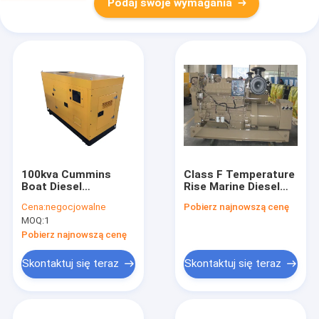
Podaj swoje wymagania
100kva Cummins
Class F Temperature
Boat Diesel
Rise Marine Diesel
Generator
Generator with TC
Cena:
negocjowalne
Pobierz najnowszą cenę
Weathproof Silent
Induction and Class
MOQ:
1
Type , Stamford /
H Insulation for
Marathon Alternator
Marine Power
Pobierz najnowszą cenę
Generation
Skontaktuj się teraz
Skontaktuj się teraz