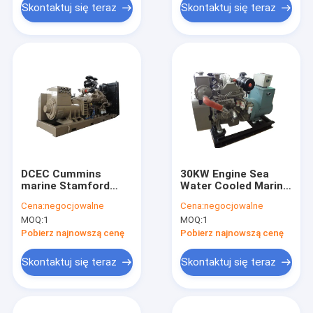
Skontaktuj się teraz
Skontaktuj się teraz
DCEC Cummins
30KW Engine Sea
marine Stamford
Water Cooled Marine
diesel generators for
Diesel Generator
Cena:
negocjowalne
Cena:
negocjowalne
boats ships
20KW To 150KW
MOQ:
1
MOQ:
1
Pobierz najnowszą cenę
Pobierz najnowszą cenę
Skontaktuj się teraz
Skontaktuj się teraz