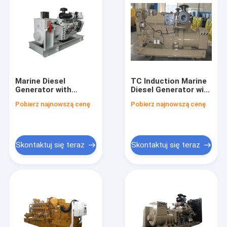
Marine Diesel
TC Induction Marine
Generator with
Diesel Generator with
Stamford Alternator
Class H Insulation
Pobierz najnowszą cenę
Pobierz najnowszą cenę
LVI634C and AC
and 220V / 380V /
Three Phase
440V Voltage
220/380V 50/60Hz
Options for Vessel
for Reliable Marine
Power Supply
Power
Skontaktuj się teraz
Skontaktuj się teraz
Do domu
Produkty
Filmy