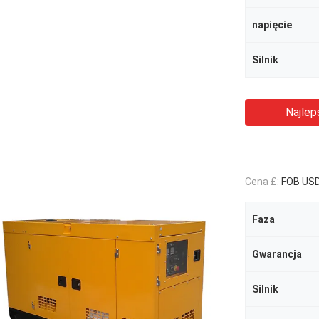
napięcie
Silnik
Najlep
Cena £:
FOB US
Faza
Gwarancja
Silnik