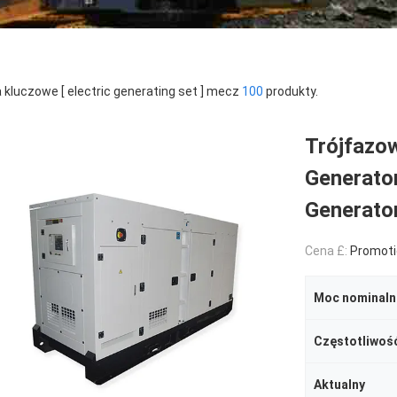
 kluczowe [ electric generating set ] mecz
100
produkty.
Trójfazo
Generato
Generator
Cena £:
Promoti
Moc nominaln
Częstotliwoś
Aktualny