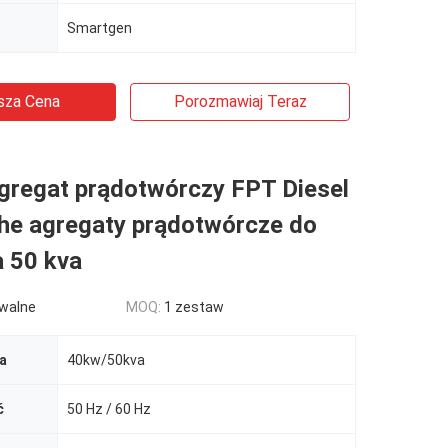
Smartgen
sza Cena
Porozmawiaj Teraz
gregat prądotwórczy FPT Diesel
che agregaty prądotwórcze do
a 50 kva
walne
MOQ:
1 zestaw
a
40kw/50kva
ć
50 Hz / 60 Hz