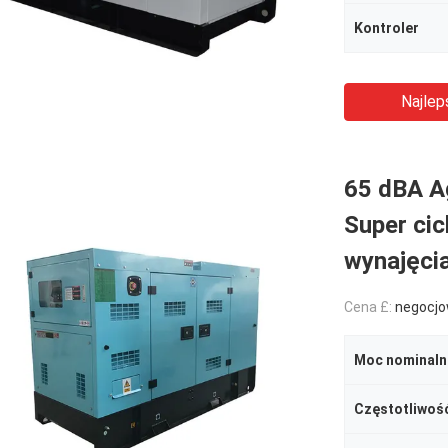
Kontroler
Najlep
65 dBA A
Super ci
wynajęci
Cena £:
negocjo
Moc nominaln
Częstotliwoś