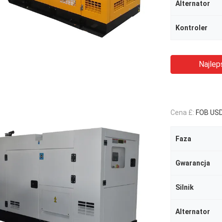
Alternator
Kontroler
Najlep
Cena £:
FOB US
Faza
Gwarancja
Silnik
Alternator