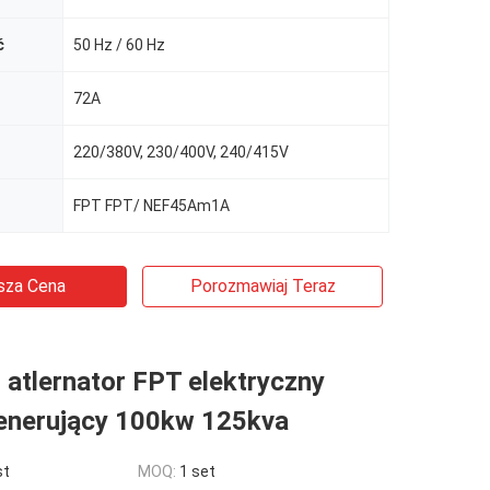
ć
50 Hz / 60 Hz
72A
220/380V, 230/400V, 240/415V
FPT FPT/ NEF45Am1A
sza Cena
Porozmawiaj Teraz
atlernator FPT elektryczny
enerujący 100kw 125kva
st
MOQ:
1 set