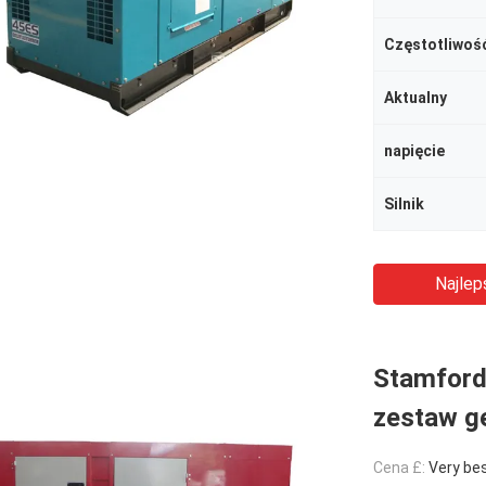
Częstotliwoś
Aktualny
napięcie
Silnik
Najlep
Stamford 
zestaw g
Cena £:
Very be