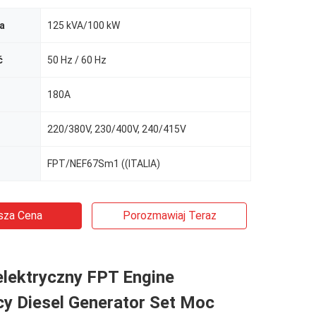
a
125 kVA/100 kW
ć
50 Hz / 60 Hz
180A
220/380V, 230/400V, 240/415V
FPT/NEF67Sm1 ((ITALIA)
sza Cena
Porozmawiaj Teraz
elektryczny FPT Engine
y Diesel Generator Set Moc