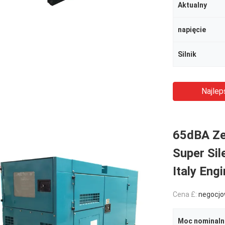
Aktualny
napięcie
Silnik
Najlep
65dBA Ze
Super Sil
Italy Eng
Cena £:
negocjo
Moc nominaln