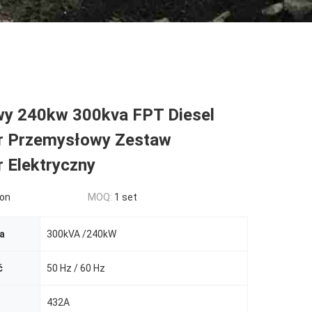
wy 240kw 300kva FPT Diesel
r Przemysłowy Zestaw
 Elektryczny
on
MOQ:
1 set
a
300kVA /240kW
ć
50 Hz / 60 Hz
432A