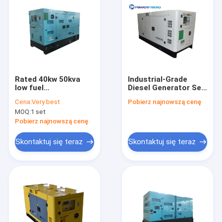
Rated 40kw 50kva
Industrial-Grade
low fuel
Diesel Generator Set
consumption power
with 20KW 25KVA
Cena:
Very best
Pobierz najnowszą cenę
genset , rental
Output 50 Hz
MOQ:
1 set
industrial generator
Frequency and 12V
DC Electric Start
Pobierz najnowszą cenę
Skontaktuj się teraz
Skontaktuj się teraz
Do domu
Produkty
Filmy