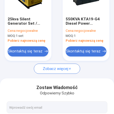
O nas
Wycieczka po fabryce
25kva Silent
550KVA KTA19-G4
Generator Set /
Diesel Power
Kontrola jakości
Smartgen 20kw
Generating Set
Cena:
negocjowalne
Cena:
negocjowalne
diesel generator for
Powered By Cummins
MOQ:
1 set
MOQ:
1
house camping
Poproś o wycenę
Pobierz najnowszą cenę
Pobierz najnowszą cenę
Skontaktuj się teraz
Skontaktuj się teraz
Zestaw generatora diesla
Zobacz więcej
Silent Generator Set
Małe przenośne generatory
Zostaw Wiadomość
Odpowiemy Szybko
Generator Diesla Yangdong
Marine Diesel Generator