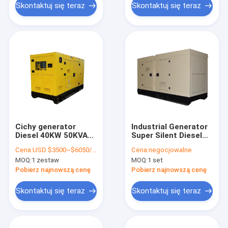
Skontaktuj się teraz
Skontaktuj się teraz
Cichy generator
Industrial Generator
Diesel 40KW 50KVA
Super Silent Diesel
Moc FAWDE
Cummins Power
Cena:
USD $3500~$6050/ set
Cena:
negocjowalne
Generator
Generation 100KVA
MOQ:
1 zestaw
MOQ:
1 set
przemysłowy
Pobierz najnowszą cenę
Pobierz najnowszą cenę
Skontaktuj się teraz
Skontaktuj się teraz