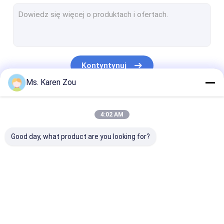
Diesel Power Generator
FPT Diesel Generator
Generatory wysokoprężne Cummins
Kontyntynuj
Perkins Diesel Generator
Ms. Karen Zou
Generator Baudouina
Nasze Kategorie
4:02 AM
Deutz Generator
Good day, what product are you looking for?
Mobile Light Tower
Bezszczotkowe alternatory
Wysokowydajne silniki Diesla
Zestaw generatora
Silent Generator Set
Małe przenośn
Generator zasilany gazem ziemnym
diesla
generatory