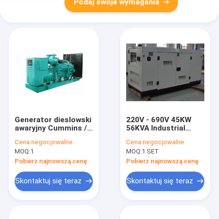
Podaj swoje wymagania
Generator dieslowski
220V - 690V 45KW
awaryjny Cummins /
56KVA Industrial
generatory
Generators , Water
Cena:
negocjowalne
Cena:
negocjowalne
przemysłowe 220V
Cooled Green Power
MOQ:
1
MOQ:
1 SET
Generator
Pobierz najnowszą cenę
Pobierz najnowszą cenę
Skontaktuj się teraz
Skontaktuj się teraz