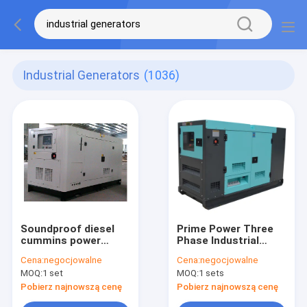
Industrial Generators
(1036)
Soundproof diesel
Prime Power Three
cummins power
Phase Industrial
generation 80KVA /
Generators With ATS
Cena:
negocjowalne
Cena:
negocjowalne
industrial generators
15KVA 12KW
MOQ:
1 set
MOQ:
1 sets
Pobierz najnowszą cenę
Pobierz najnowszą cenę