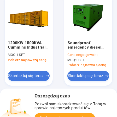
1200KW 1500KVA
Soundproof
Cummins Industrial
emergency diesel
Generators
generator 50kw ,
MOQ:
1 SET
Cena:
negocjowalne
Container Generator
industrial generators
Pobierz najnowszą cenę
MOQ:
1 SET
With KTA50-GS8
Pobierz najnowszą cenę
Skontaktuj się teraz
Skontaktuj się teraz
Oszczędzaj czas
Pozwól nam skontaktować się z Tobą w
sprawie najlepszych produktów.