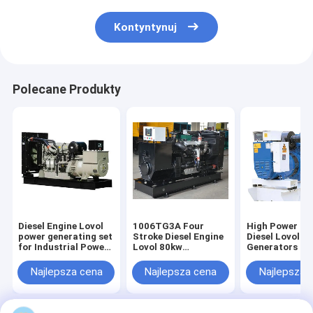
Kontyntynuj
Polecane Produkty
Diesel Engine Lovol
1006TG3A Four
High Power 80KW
power generating set
Stroke Diesel Engine
Diesel Lovol
for Industrial Power
Lovol 80kw
Generators po
from 28kva to
Generaors Genset
by 1104C-44T
140kva
Najlepsza cena
Najlepsza cena
Najlepsza 