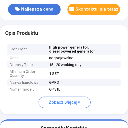
Najlepsza cena
Skontaktuj się teraz
Opis Produktu
,
high power generator
High Light
diesel powered generator
Cena
negocjowalne
Delivery Time
15 - 20 working day
Minimum Order
1 SET
Quantity
Nazwa handlowa
GPRO
Numer modelu
GP31L
Zobacz więcej