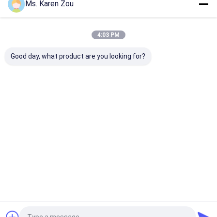
Ms. Karen Zou
Dom
O nas
Skontaktuj się z nami
Desktop Site
Sitemap
Privacy Policy
Jakość
Zestaw generatora diesla
Fabryka w Chinach.Copyright ©
4:03 PM
2026 Wuxi Gpro Power Solution Co., Ltd. All Rights Reserved.
Good day, what product are you looking for?
Do domu
Produkty
Filmy