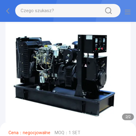
2
/
2
Cena：negocjowalne
MOQ：1 SET