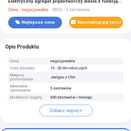
Elektryczny agregat prądotwórczy diesla z funkcją
spawania
Cena：negocjowalne
MOQ：5 zestawów
Najlepsza cena
Skontaktuj się teraz
Opis Produktu
Cena
negocjowalne
Czas dostawy
15 - 20 dni roboczych
Miejsce
Jiangsu z Chin
pochodzenia
Minimalne
5 zestawów
zamówienie
Możliwość Supply
600 zestawów / miesiąc
Zobacz więcej