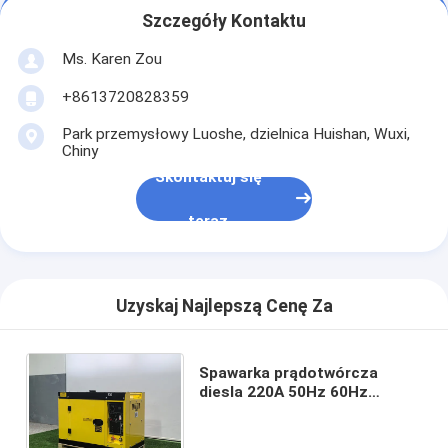
Szczegóły Kontaktu
Ms. Karen Zou
+8613720828359
Park przemysłowy Luoshe, dzielnica Huishan, Wuxi,
Chiny
Skontaktuj się
teraz
Uzyskaj Najlepszą Cenę Za
Spawarka prądotwórcza
diesla 220A 50Hz 60Hz
Elektryczny agregat
prądotwórczy diesla z