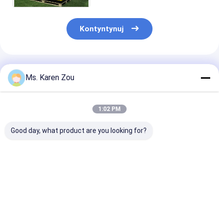
funkcją spawania
Kontyntynuj
Polecane Produkty
Ms. Karen Zou
1:02 PM
Good day, what product are you looking for?
Honda red 10kva
Diesel power 5000w
Przenośny gen
diesel power cichy
5kw Mały przenośny
elektryczny o
Małe przenośne
elektryczny
wyjściowej pr
generatory 3 fazowe
generator cichy typ
35A wyposażo
lub jednofazowe
186FAE Engine
modele silnikó
Najlepsza cena
Najlepsza cena
Najlepsza 
170F(E) i 178F
zapewniające