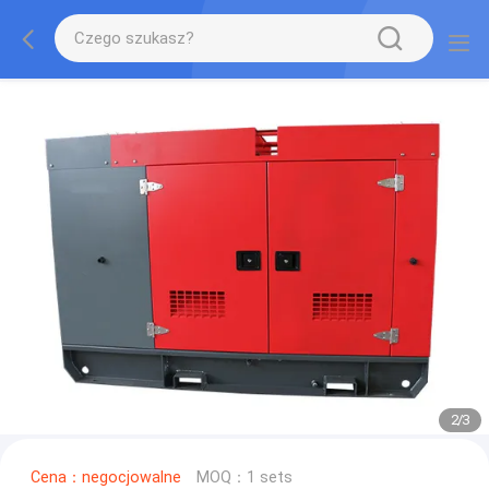
2
/
3
Cena：negocjowalne
MOQ：1 sets