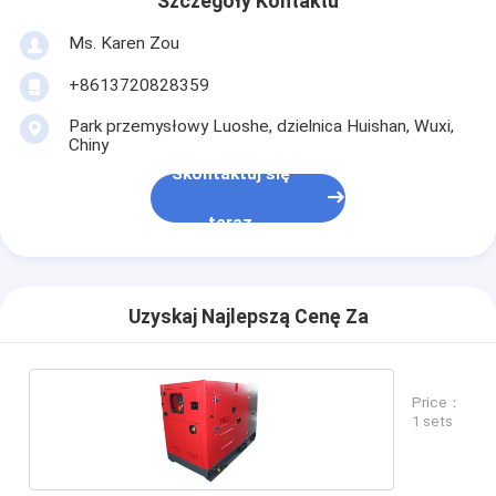
Szczegóły Kontaktu
Ms. Karen Zou
+8613720828359
Park przemysłowy Luoshe, dzielnica Huishan, Wuxi,
Chiny
Skontaktuj się
teraz
Uzyskaj Najlepszą Cenę Za
Price：
1 sets