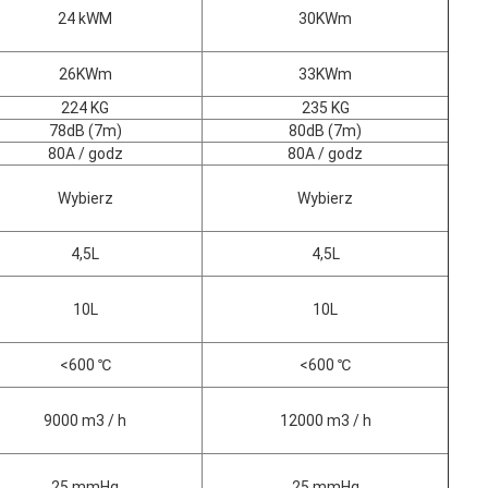
24 kWM
30KWm
26KWm
33KWm
224 KG
235 KG
78dB (7m)
80dB (7m)
80A / godz
80A / godz
Wybierz
Wybierz
4,5L
4,5L
10L
10L
<600 ℃
<600 ℃
9000 m3 / h
12000 m3 / h
25 mmHg
25 mmHg