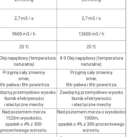
2,7 m3 / s
2,7 m3 / s
9600 m3 / h
12600 m3 / h
25 ℃
25 ℃
 Olej napędowy (temperatura
# 0 Olej napędowy (temperatura
naturalna)
naturalna)
Przyjmij cały zmienny
Przyjmij cały zmienny
smar,
smar,
filtr paliwa i filtr powietrza
filtr paliwa i filtr powietrza
doptuj przemysłowo wysoko
Zaadoptuj przemysłowo wysoko
tłumik efektywności
tłumik efektywności
i elastyczne miechy
i elastyczne miechy
Nad poziomem morza
Nad poziomem morza o wysokości
1525m wysokości,
1000m,
spadek o 4% z 300-
spadek o 4% z 300-procentowego
procentowego wzrostu.
wzrostu.