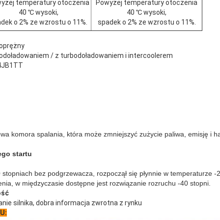
yżej temperatury otoczenia
Powyżej temperatury otoczenia
40 ℃ wysoki,
40 ℃ wysoki,
dek o 2% ze wzrostu o 11%.
spadek o 2% ze wzrostu o 11%.
koprężny
urbodoładowaniem / z turbodoładowaniem i intercoolerem
 4JB1TT
wa komora spalania, która może zmniejszyć zużycie paliwa, emisję i h
go startu
0 stopniach bez podgrzewacza, rozpoczął się płynnie w temperaturze -2
nia, w międzyczasie dostępne jest rozwiązanie rozruchu -40 stopni.
ość
anie silnika, dobra informacja zwrotna z rynku
ZU: