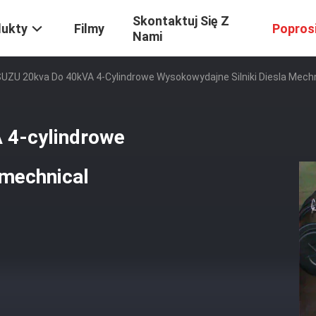
Skontaktuj Się Z
dukty
Filmy
Popros
Nami
SUZU 20kva Do 40kVA 4-Cylindrowe Wysokowydajne Silniki Diesla Mech
 4-cylindrowe
 mechnical