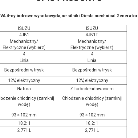
VA 4-cylindrowe wysokowydajne silniki Diesla mechnical Generato
ISUZU
ISUZU
4JB1
4JB1T
Mechaniczny/
Mechaniczny/
Elektryczne (wybierz)
Elektryczne (wybierz)
4
4
Linia
Linia
Bezpośredni wtrysk
Bezpośredni wtrysk
12V, elektryczny
12V, elektryczny
Natura
Z turbodoładowaniem
łodzenie chłodnicy (zamknij
Chłodzenie chłodnicy (zamknij
wodę)
wodę)
93 × 102 mm
93 × 102 mm
18,2: 1
18,2: 1
2,771 L
2,771 L