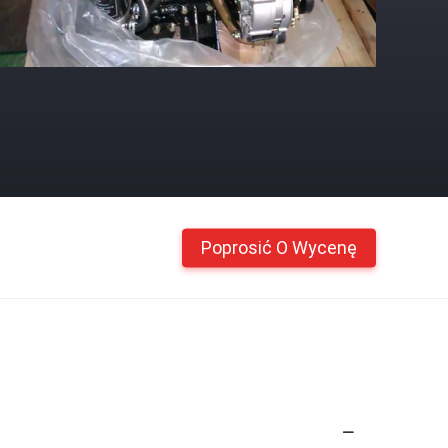
Poprosić O Wycenę