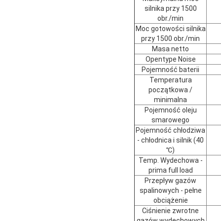
silnika przy 1500
obr./min
Moc gotowości silnika
przy 1500 obr./min
Masa netto
Opentype Noise
Pojemność baterii
Temperatura
początkowa /
minimalna
Pojemność oleju
smarowego
Pojemność chłodziwa
- chłodnica i silnik (40
℃)
Temp. Wydechowa -
prima full load
Przepływ gazów
spalinowych - pełne
obciążenie
Ciśnienie zwrotne
gazów wydechowych