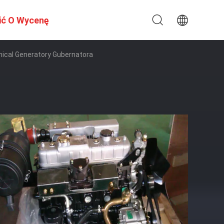
ić O Wycenę
nical Generatory Gubernatora