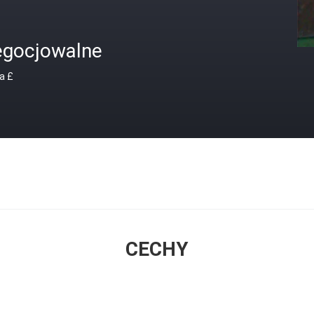
egocjowalne
a £
CECHY