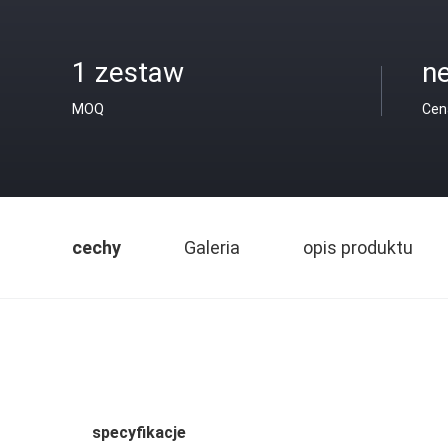
1 zestaw
n
MOQ
Cen
cechy
Galeria
opis produktu
specyfikacje