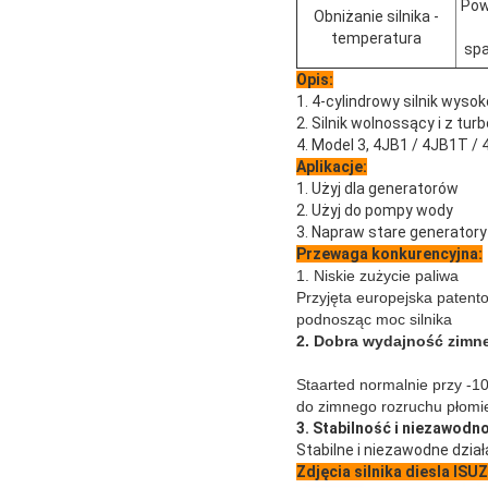
Pow
Obniżanie silnika -
temperatura
spa
Opis:
1. 4-cylindrowy silnik wyso
2. Silnik wolnossący i z t
4. Model 3, 4JB1 / 4JB1T /
Aplikacje:
1. Użyj dla generatorów
2. Użyj do pompy wody
3. Napraw stare generatory
Przewaga konkurencyjna:
1. Niskie zużycie paliwa
Przyjęta europejska patento
podnosząc moc silnika
2. Dobra wydajność zimne
Staarted normalnie przy -1
do zimnego rozruchu płomie
3. Stabilność i niezawodn
Stabilne i niezawodne dział
Zdjęcia silnika diesla ISU